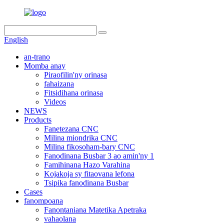
English
an-trano
Momba anay
Piraofilin'ny orinasa
fahaizana
Fitsidihana orinasa
Videos
NEWS
Products
Fanetezana CNC
Milina miondrika CNC
Milina fikosoham-bary CNC
Fanodinana Busbar 3 ao amin'ny 1
Famihinana Hazo Varahina
Kojakoja sy fitaovana lefona
Tsipika fanodinana Busbar
Cases
fanompoana
Fanontaniana Matetika Apetraka
vahaolana