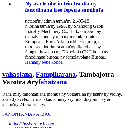
Ny asa lehibe indrindra dia ny
fanodinana ireo fepetra samihafa
nataon'ny admin tamin'ny 21-05-18
Niorina tamin'ny 1996, ny Shandong Gaoji
Industry Machinery Co., Ltd., orinasa iray
miaraka amin'ny mpiara-miombon'antoka
Eoropeana Euro-Asia machinery group, dia
mirotsaka indrindra amin'ny fikarohana sy
fampandrosoana ny Teknolojia CNC ho an'ny
fanodinana busbar, ny famolavolana Busbar...
Hamaky bebe kokoa
vahaolana
,
Fampiharana
, Tambajotra
Varotra Ary
fahaizana
Raha misy fanontaniana momba ny vokatra na ny lisitry ny vidiny,
azafady avelao ny mailakao aminay ary hifandray aminay ao
anatin'ny 24 ora izahay.
FANONTANIANA IZAO
int@busbarmach.com