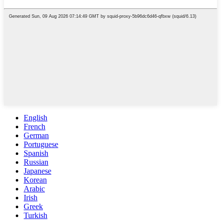
English
French
German
Portuguese
Spanish
Russian
Japanese
Korean
Arabic
Irish
Greek
Turkish