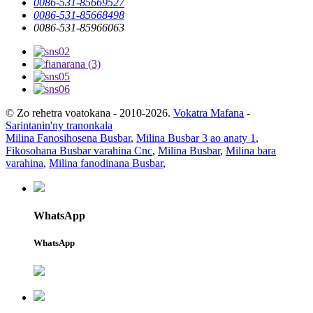
0086-531-85669527
0086-531-85668498
0086-531-85966063
© Zo rehetra voatokana - 2010-2026.
Vokatra Mafana
-
Sarintanin'ny tranonkala
Milina Fanosihosena Busbar
,
Milina Busbar 3 ao anaty 1
,
Fikosohana Busbar varahina Cnc
,
Milina Busbar
,
Milina bara
varahina
,
Milina fanodinana Busbar
,
WhatsApp
WhatsApp