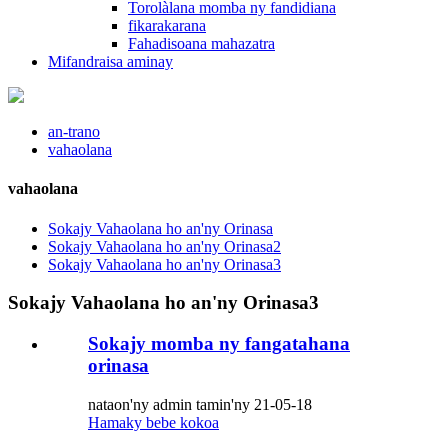
Torolàlana momba ny fandidiana
fikarakarana
Fahadisoana mahazatra
Mifandraisa aminay
an-trano
vahaolana
vahaolana
Sokajy Vahaolana ho an'ny Orinasa
Sokajy Vahaolana ho an'ny Orinasa2
Sokajy Vahaolana ho an'ny Orinasa3
Sokajy Vahaolana ho an'ny Orinasa3
Sokajy momba ny fangatahana
orinasa
nataon'ny admin tamin'ny 21-05-18
Hamaky bebe kokoa